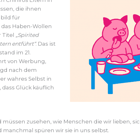
 Chihiros Eltern in
essen, die ihnen
bild für
m das Haben-Wollen
 Titel
„Spirited
tern entführt“
. Das ist
tand im 21.
ührt von Werbung,
Jagd nach dem
er wahres Selbst in
 dass Glück käuflich
 müssen zusehen, wie Menschen die wir lieben, sich 
 manchmal spüren wir sie in uns selbst.