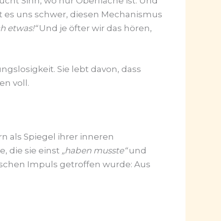
sucht Sinn, wo nur Oberfläche ist. Und
llt es uns schwer, diesen Mechanismus
ch etwas!“
Und je öfter wir das hören,
ngslosigkeit. Sie lebt davon, dass
n voll.
n als Spiegel ihrer inneren
, die sie einst
„haben musste“
und
alschen Impuls getroffen wurde: Aus