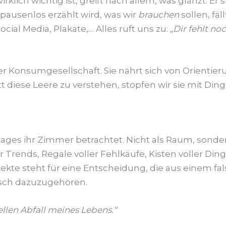
klich wichtig ist, greift nach allem, was glänzt. Er 
s pausenlos erzählt wird, was wir
brauchen
sollen, fä
al Media, Plakate,… Alles ruft uns zu:
„Dir fehlt no
er Konsumgesellschaft. Sie nährt sich von Orientieru
 diese Leere zu verstehen, stopfen wir sie mit Dinge
Tages ihr Zimmer betrachtet. Nicht als Raum, sonder
 Trends, Regale voller Fehlkäufe, Kisten voller Dinge
jekte steht für eine Entscheidung, die aus einem f
nsch dazuzugehören.
llen Abfall meines Lebens.“