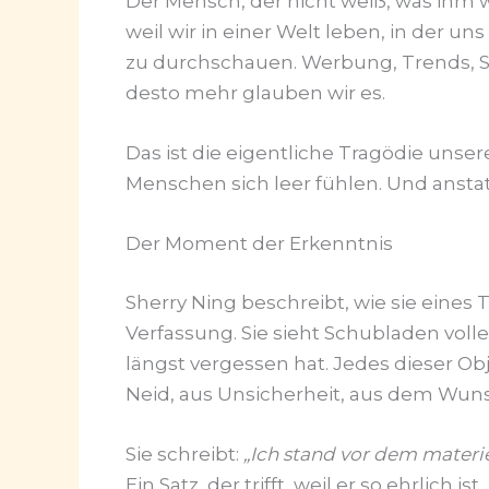
Der Mensch, der nicht weiß, was ihm wir
weil wir in einer Welt leben, in der un
zu durchschauen. Werbung, Trends, Soci
desto mehr glauben wir es.
Das ist die eigentliche Tragödie unser
Menschen sich leer fühlen. Und anstatt
Der Moment der Erkenntnis
Sherry Ning beschreibt, wie sie eines 
Verfassung. Sie sieht Schubladen voller
längst vergessen hat. Jedes dieser Ob
Neid, aus Unsicherheit, aus dem Wu
Sie schreibt:
„Ich stand vor dem materie
Ein Satz, der trifft, weil er so ehrlich ist.