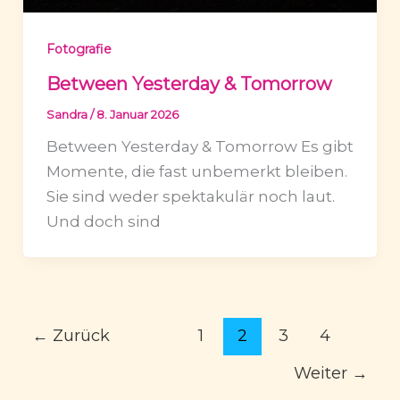
Fotografie
Between Yesterday & Tomorrow
Sandra
/
8. Januar 2026
Between Yesterday & Tomorrow Es gibt
Momente, die fast unbemerkt bleiben.
Sie sind weder spektakulär noch laut.
Und doch sind
←
Zurück
1
2
3
4
Weiter
→